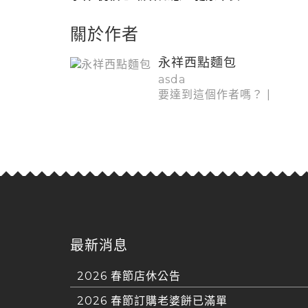
關於作者
永祥西點麵包
asda
要達到這個作者嗎？
|
最新消息
2026 春節店休公告
2026 春節訂購老婆餅已滿單