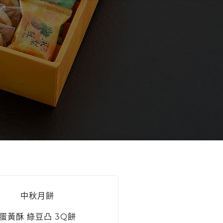
中秋月餅
蛋黃酥 綠豆凸 3Q餅