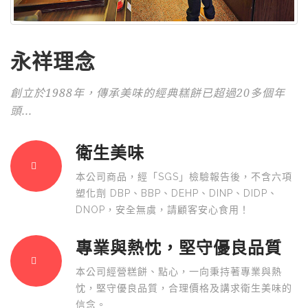
永祥理念
創立於1988年，傳承美味的經典糕餅已超過20多個年
頭...
衛生美味
本公司商品，經「SGS」檢驗報告後，不含六項
塑化劑 DBP、BBP、DEHP、DINP、DIDP、
DNOP，安全無虞，請顧客安心食用！
專業與熱忱，堅守優良品質
本公司經營糕餅、點心，一向秉持著專業與熱
忱，堅守優良品質，合理價格及講求衛生美味的
信念。