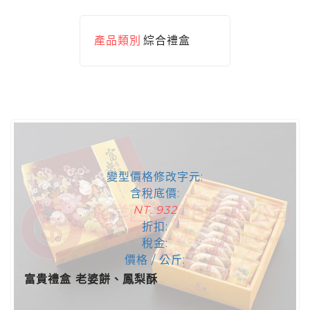
產品類別
綜合禮盒
變型價格修改字元:
含稅底價:
NT. 932
折扣:
稅金:
價格 / 公斤:
富貴禮盒 老婆餅、鳳梨酥