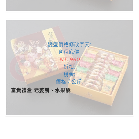
變型價格修改字元:
含稅底價:
NT. 960
折扣:
稅金:
價格 / 公斤:
富貴禮盒 老婆餅、水果酥